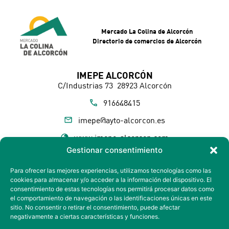
Mercado La Colina de Alcorcón
Directorio de comercios de Alcorcón
IMEPE ALCORCÓN
C/Industrias 73 28923 Alcorcón
916648415
imepe@ayto-alcorcon.es
www.imepe-alcorcon.com
Gestionar consentimiento
Sigue las novedades de La Colina
Suscríbete a nuestra NEWSLETTER
Para ofrecer las mejores experiencias, utilizamos tecnologías como las
cookies para almacenar y/o acceder a la información del dispositivo. El
consentimiento de estas tecnologías nos permitirá procesar datos como
Próximamente
el comportamiento de navegación o las identificaciones únicas en este
sitio. No consentir o retirar el consentimiento, puede afectar
Síguenos en:
negativamente a ciertas características y funciones.