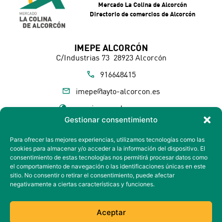
Mercado La Colina de Alcorcón
Directorio de comercios de Alcorcón
IMEPE ALCORCÓN
C/Industrias 73 28923 Alcorcón
916648415
imepe@ayto-alcorcon.es
www.imepe-alcorcon.com
Gestionar consentimiento
Sigue las novedades de La Colina
Suscríbete a nuestra NEWSLETTER
Para ofrecer las mejores experiencias, utilizamos tecnologías como las
cookies para almacenar y/o acceder a la información del dispositivo. El
consentimiento de estas tecnologías nos permitirá procesar datos como
Próximamente
el comportamiento de navegación o las identificaciones únicas en este
sitio. No consentir o retirar el consentimiento, puede afectar
Síguenos en:
negativamente a ciertas características y funciones.
Política de privacidad
Aceptar
Política de cookies
Aviso legal
Accesibilidad