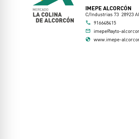
IMEPE ALCORCÓN
C/Industrias 73 28923 A
916648415
imepe@ayto-alcorco
www.imepe-alcorco