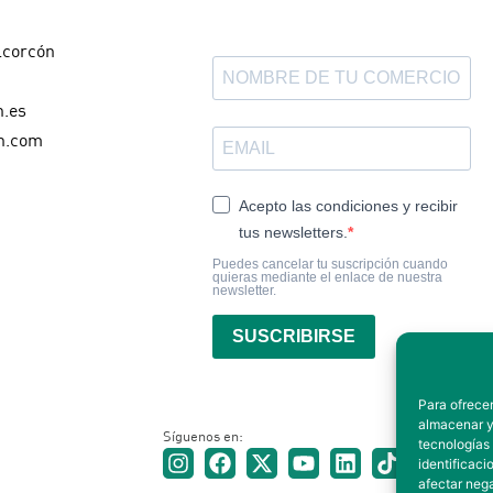
lcorcón
n.es
n.com
Acepto las condiciones y recibir
tus newsletters.
Puedes cancelar tu suscripción cuando
quieras mediante el enlace de nuestra
newsletter.
SUSCRIBIRSE
Para ofrecer
almacenar y/
Síguenos en:
tecnologías
identificaci
afectar nega