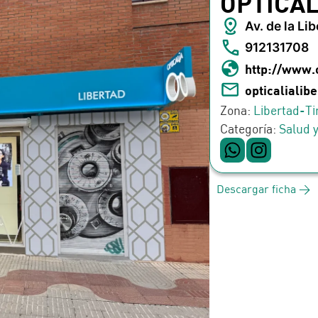
OPTICAL
Av. de la Li
912131708
http://www.
opticaliali
Zona:
Libertad-T
Categoría:
Salud 
Descargar ficha >