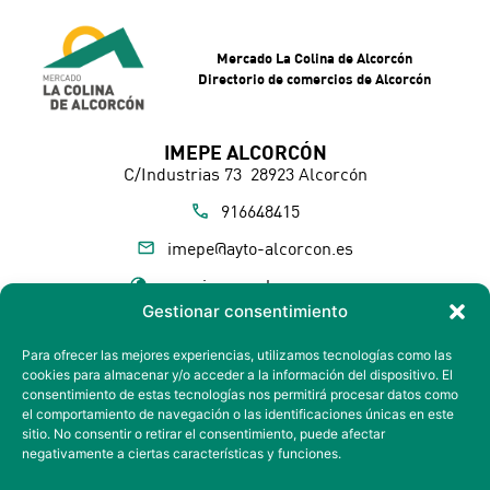
Mercado La Colina de Alcorcón
Directorio de comercios de Alcorcón
IMEPE ALCORCÓN
C/Industrias 73 28923 Alcorcón
916648415
imepe@ayto-alcorcon.es
www.imepe-alcorcon.com
Gestionar consentimiento
Sigue las novedades de La Colina
Suscríbete a nuestra NEWSLETTER
Para ofrecer las mejores experiencias, utilizamos tecnologías como las
cookies para almacenar y/o acceder a la información del dispositivo. El
consentimiento de estas tecnologías nos permitirá procesar datos como
Próximamente
el comportamiento de navegación o las identificaciones únicas en este
sitio. No consentir o retirar el consentimiento, puede afectar
Síguenos en:
negativamente a ciertas características y funciones.